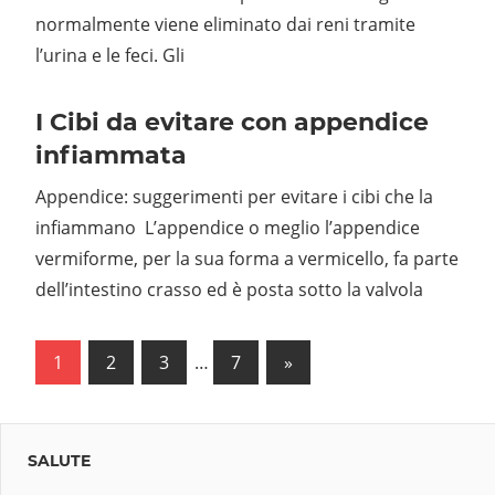
normalmente viene eliminato dai reni tramite
l’urina e le feci. Gli
I Cibi da evitare con appendice
infiammata
Appendice: suggerimenti per evitare i cibi che la
infiammano L’appendice o meglio l’appendice
vermiforme, per la sua forma a vermicello, fa parte
dell’intestino crasso ed è posta sotto la valvola
Navigazione
Next
1
2
3
…
7
»
Posts
articoli
SALUTE