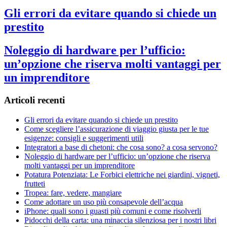
Gli errori da evitare quando si chiede un
prestito
Noleggio di hardware per l’ufficio:
un’opzione che riserva molti vantaggi per
un imprenditore
Articoli recenti
Gli errori da evitare quando si chiede un prestito
Come scegliere l’assicurazione di viaggio giusta per le tue
esigenze: consigli e suggerimenti utili
Integratori a base di chetoni: che cosa sono? a cosa servono?
Noleggio di hardware per l’ufficio: un’opzione che riserva
molti vantaggi per un imprenditore
Potatura Potenziata: Le Forbici elettriche nei giardini, vigneti,
frutteti
Tropea: fare, vedere, mangiare
Come adottare un uso più consapevole dell’acqua
iPhone: quali sono i guasti più comuni e come risolverli
Pidocchi della carta: una minaccia silenziosa per i nostri libri