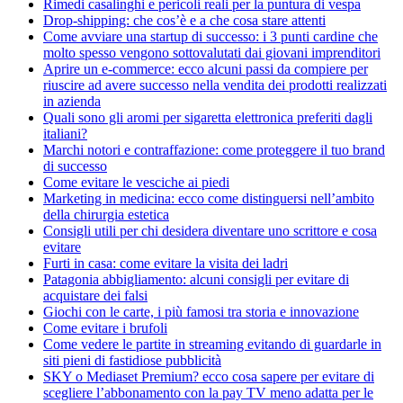
Rimedi casalinghi e pericoli reali per la puntura di vespa
Drop-shipping: che cos’è e a che cosa stare attenti
Come avviare una startup di successo: i 3 punti cardine che
molto spesso vengono sottovalutati dai giovani imprenditori
Aprire un e-commerce: ecco alcuni passi da compiere per
riuscire ad avere successo nella vendita dei prodotti realizzati
in azienda
Quali sono gli aromi per sigaretta elettronica preferiti dagli
italiani?
Marchi notori e contraffazione: come proteggere il tuo brand
di successo
Come evitare le vesciche ai piedi
Marketing in medicina: ecco come distinguersi nell’ambito
della chirurgia estetica
Consigli utili per chi desidera diventare uno scrittore e cosa
evitare
Furti in casa: come evitare la visita dei ladri
Patagonia abbigliamento: alcuni consigli per evitare di
acquistare dei falsi
Giochi con le carte, i più famosi tra storia e innovazione
Come evitare i brufoli
Come vedere le partite in streaming evitando di guardarle in
siti pieni di fastidiose pubblicità
SKY o Mediaset Premium? ecco cosa sapere per evitare di
scegliere l’abbonamento con la pay TV meno adatta per le