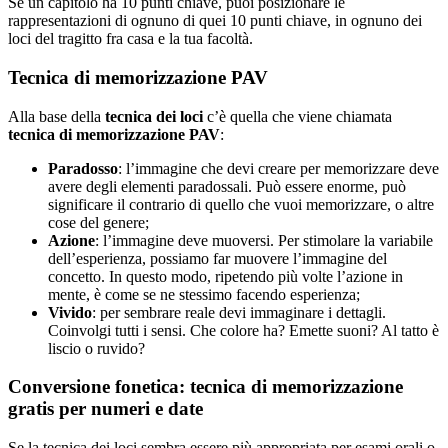
Se un capitolo ha 10 punti chiave, puoi posizionare le
rappresentazioni di ognuno di quei 10 punti chiave, in ognuno dei
loci del tragitto fra casa e la tua facoltà.
Tecnica di memorizzazione PAV
Alla base della
tecnica dei loci
c’è quella che viene chiamata
tecnica di memorizzazione PAV
:
Paradosso
: l’immagine che devi creare per memorizzare deve
avere degli elementi paradossali. Può essere enorme, può
significare il contrario di quello che vuoi memorizzare, o altre
cose del genere;
Azione
: l’immagine deve muoversi. Per stimolare la variabile
dell’esperienza, possiamo far muovere l’immagine del
concetto. In questo modo, ripetendo più volte l’azione in
mente, è come se ne stessimo facendo esperienza;
Vivido
: per sembrare reale devi immaginare i dettagli.
Coinvolgi tutti i sensi. Che colore ha? Emette suoni? Al tatto è
liscio o ruvido?
Conversione fonetica: tecnica di memorizzazione
gratis per numeri e date
Se la tecnica dei loci sembra essere più appropriata per esami orali o