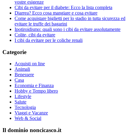
vostre esigenze
Cibi da evitare per il diabete: Ecco la lista completa
Diarrea? Ecco cosa mangiare e cosa evitare
Come acquistare biglietti per lo stadio in tutta sicurezza ed
evitare le truffe dei bagarini
Ipotiroidismo: quali sono i cibi da evitare assolutamente
Colite, cibi da evitare
I cibi da evitare per le coliche renali
Categorie
Acquisti on line
Animali
Benessere
Casa
Economia e Finanza
Hobby e Tempo libero
Lifestyle
Salute
Tecnologia
Viaggi e Vacanze
Web & Social
Il dominio noncicasco.it