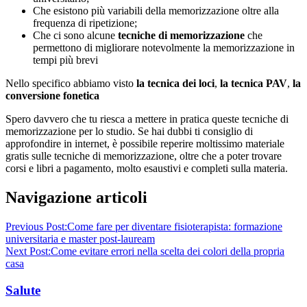
Che esistono più variabili della memorizzazione oltre alla
frequenza di ripetizione;
Che ci sono alcune
tecniche di memorizzazione
che
permettono di migliorare notevolmente la memorizzazione in
tempi più brevi
Nello specifico abbiamo visto
la tecnica dei loci
,
la tecnica PAV
,
la
conversione fonetica
Spero davvero che tu riesca a mettere in pratica queste tecniche di
memorizzazione per lo studio. Se hai dubbi ti consiglio di
approfondire in internet, è possibile reperire moltissimo materiale
gratis sulle tecniche di memorizzazione, oltre che a poter trovare
corsi e libri a pagamento, molto esaustivi e completi sulla materia.
Navigazione articoli
Previous Post:
Come fare per diventare fisioterapista: formazione
universitaria e master post-lauream
Next Post:
Come evitare errori nella scelta dei colori della propria
casa
Salute