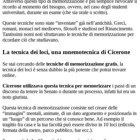
Attraverso questo tipo di memorizzazione è più semplice rievocare il
ricordo al momento del bisogno, ovvero, nel caso degli studenti
universitari, durante un esame (che sia orale o scritto).
Queste tecniche sono state “inventate” già nell’antichità. Greci,
romani, monaci nel medioevo, filosofi e studiosi nel Rinascimento.
Tantissimi nomi noti sfruttavano le tecniche di memorizzazione per
ricordare ciò che studiavano.
La tecnica dei loci, una mnemotecnica di Cicerone
Se stai cercando delle
tecniche di memorizzazione gratis
, la
tecnica dei loci è senza dubbio la più potente che potrai trovare
online.
Cicerone utilizzava questa tecnica per memorizzare
i passi di un
discorso da tenere in Senato o durante un processo, infatti lui era un
noto giurista.
Questa tecnica di memorizzazione consiste nel creare delle
“immagini” mentali, animate, di un dato argomento e posizionarla in
un “luogo” di un percorso che si conosce bene. Ad esempio il
tragitto fra casa e la tua facoltà può essere diviso in 10 loci (edicola,
fermata della metro, parco pubblico, bar ecc.).