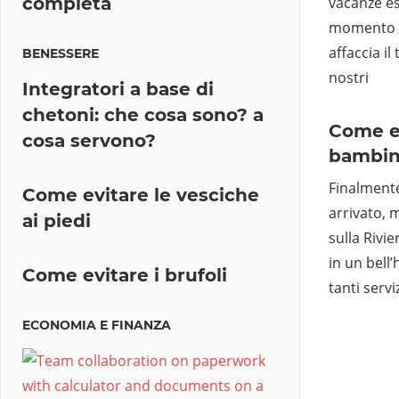
completa
vacanze e
momento ad
affaccia il
BENESSERE
nostri
Integratori a base di
chetoni: che cosa sono? a
Come ev
cosa servono?
bambin
Finalmente
Come evitare le vesciche
arrivato, 
ai piedi
sulla Rivi
in un bell
Come evitare i brufoli
tanti servi
ECONOMIA E FINANZA