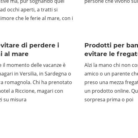
stive ma, pur sognando quel
persone che vivono sul
 occhi aperti, a tratti si
 timore che le ferie al mare, con i
itare di perdere i
Prodotti per ba
i al mare
evitare le frega
 il momento delle vacanze è
Alzi la mano chi non 
magari in Versilia, in Sardegna o
amico o un parente che
era romagnola. Chi ha prenotato
preso una mezza frega
’hotel a Riccione, magari con
un prodotto online. Qu
zi su misura
sorpresa prima o poi