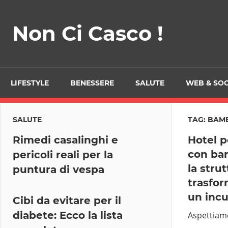
Skip
to
Non Ci Casco !
content
LIFESTYLE
BENESSERE
SALUTE
WEB & SOC
SALUTE
TAG:
BAMB
Rimedi casalinghi e
Hotel p
con ba
pericoli reali per la
la stru
puntura di vespa
trasfor
un inc
Cibi da evitare per il
diabete: Ecco la lista
Aspettiamo