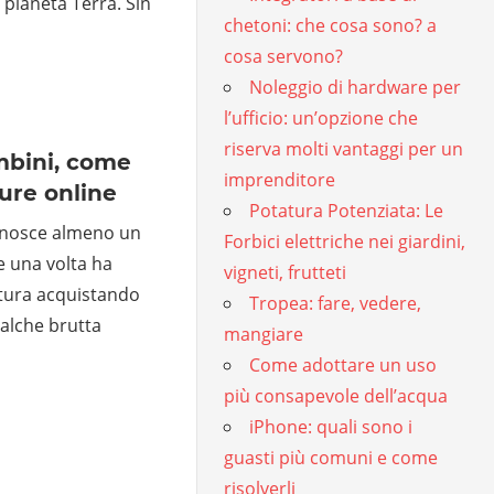
 pianeta Terra. Sin
chetoni: che cosa sono? a
cosa servono?
Noleggio di hardware per
l’ufficio: un’opzione che
riserva molti vantaggi per un
mbini, come
imprenditore
ture online
Potatura Potenziata: Le
conosce almeno un
Forbici elettriche nei giardini,
 una volta ha
vigneti, frutteti
tura acquistando
Tropea: fare, vedere,
alche brutta
mangiare
Come adottare un uso
più consapevole dell’acqua
iPhone: quali sono i
guasti più comuni e come
risolverli