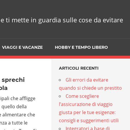
he ti mette in guardia sulle cose da evitare
VIAGGI E VACANZE
HOBBY E TEMPO LIBERO
ARTICOLI RECENTI
 sprechi
Gli errori da evitare
ola
quando si chiede un prestito
Come scegliere
pali che affligge
l’assicurazione di viaggio
 quello della
giusta per le tue esigenze:
te alimentare che
consigli e suggerimenti utili
za a tutte le
Integratori a base di