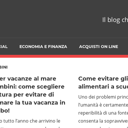
Il blog c
IAL
ECONOMIA E FINANZA
ACQUISTI ON LINE
INI
er vacanze al mare
Come evitare gli
mbini: come scegliere
alimentari a scu
ttura per evitare di
Uno dei problemi princi
mare la tua vacanza in
l’umanità è certamente
ubo!
reperibilità di una fon
 tutto l’anno che arrivino le
consenta la sopravviven