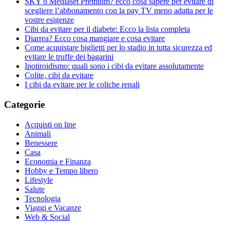
SKY o Mediaset Premium? ecco cosa sapere per evitare di
scegliere l’abbonamento con la pay TV meno adatta per le
vostre esigenze
Cibi da evitare per il diabete: Ecco la lista completa
Diarrea? Ecco cosa mangiare e cosa evitare
Come acquistare biglietti per lo stadio in tutta sicurezza ed
evitare le truffe dei bagarini
Ipotiroidismo: quali sono i cibi da evitare assolutamente
Colite, cibi da evitare
I cibi da evitare per le coliche renali
Categorie
Acquisti on line
Animali
Benessere
Casa
Economia e Finanza
Hobby e Tempo libero
Lifestyle
Salute
Tecnologia
Viaggi e Vacanze
Web & Social