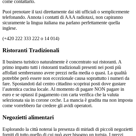
come contattarlo.
Puoi prenotare il taxi direttamente dai siti ufficiali o semplicemente
telefonando. Annota i contatti di AAA radiotaxi, non capiranno
sicuramente la lingua italiana ma parlano perfettamente quella
inglese.
(+420 222 333 222 o 14 014)
Ristoranti Tradizionali
Il business turistico naturalmente è concentrato sui ristoranti. A
primo impatto tutti i ristoranti tradizionali presenti nei posti più
affollati sembreranno avere prezzi nella media o quasi. La qualità
potrebbe però essere non eccezionale causa soprattutto i numeri da
fare. Spostandoti dal centro cittadino scoprirai posti dove gustare
l’autentica cucina locale. Al momento di pagare NON pagare in
euro e se optassi il pagamento con carta verifica che la valuta
selezionata sia in corone ceche. La mancia è gradita ma non imposta
come vorrebbero far credere gli avidi operatori.
Negozietti alimentari
Esplorando la città noterai la presenza di miriadi di piccoli negozietti
forniti di tutto quello di cui può aver bisogno un turista. I prezzi