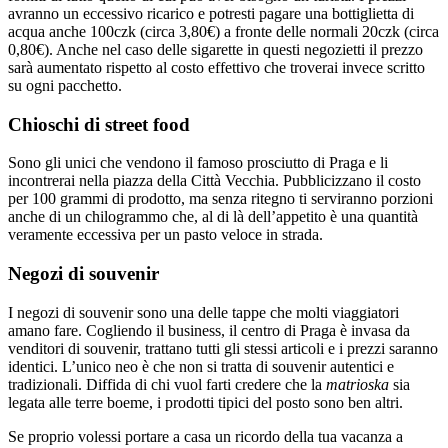
avranno un eccessivo ricarico e potresti pagare una bottiglietta di
acqua anche 100czk (circa 3,80€) a fronte delle normali 20czk (circa
0,80€). Anche nel caso delle sigarette in questi negozietti il prezzo
sarà aumentato rispetto al costo effettivo che troverai invece scritto
su ogni pacchetto.
Chioschi di street food
Sono gli unici che vendono il famoso prosciutto di Praga e li
incontrerai nella piazza della Città Vecchia. Pubblicizzano il costo
per 100 grammi di prodotto, ma senza ritegno ti serviranno porzioni
anche di un chilogrammo che, al di là dell’appetito è una quantità
veramente eccessiva per un pasto veloce in strada.
Negozi di souvenir
I negozi di souvenir sono una delle tappe che molti viaggiatori
amano fare. Cogliendo il business, il centro di Praga è invasa da
venditori di souvenir, trattano tutti gli stessi articoli e i prezzi saranno
identici. L’unico neo è che non si tratta di souvenir autentici e
tradizionali. Diffida di chi vuol farti credere che la
matrioska
sia
legata alle terre boeme, i prodotti tipici del posto sono ben altri.
Se proprio volessi portare a casa un ricordo della tua vacanza a