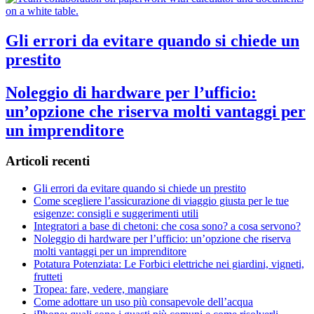
Gli errori da evitare quando si chiede un
prestito
Noleggio di hardware per l’ufficio:
un’opzione che riserva molti vantaggi per
un imprenditore
Articoli recenti
Gli errori da evitare quando si chiede un prestito
Come scegliere l’assicurazione di viaggio giusta per le tue
esigenze: consigli e suggerimenti utili
Integratori a base di chetoni: che cosa sono? a cosa servono?
Noleggio di hardware per l’ufficio: un’opzione che riserva
molti vantaggi per un imprenditore
Potatura Potenziata: Le Forbici elettriche nei giardini, vigneti,
frutteti
Tropea: fare, vedere, mangiare
Come adottare un uso più consapevole dell’acqua