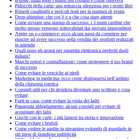
iPhone: quali sono i guasti più comuni e come risolverli
Pidocchi della carta: una minaccia silenziosa per i nostri libri
Rimedi casalinghi e pericoli reali per la puntura di vespa
Drop-shipping: che cos’è e a che cosa stare attenti
Come avviare una startup di successo: i 3 punti cardine che
molto spesso vengono sottovalutati dai giovani imprenditori
Aprire un e-commerce: ecco alcuni passi da compiere per
riuscire ad avere successo nella vendita dei prodotti realizzati
in azienda
Quali sono gli aromi per sigaretta elettronica preferiti dagli
italiani?
Marchi notori e contraffazione: come proteggere il tuo brand
di successo
Come evitare le vesciche ai piedi
Marketing in medicina: ecco come distinguersi nell’ambito
della chirurgia estetica
Consigli utili per chi desidera diventare uno scrittore e cosa
evitare
Furti in casa: come evitare la visita dei ladri
Patagonia abbigliamento: alcuni consigli per evitare di
acquistare dei falsi
Giochi con le carte, i più famosi tra storia e innovazione
Come evitare i brufoli
Come vedere le partite in streaming evitando di guardarle in
siti pieni di fastidiose pubblicità