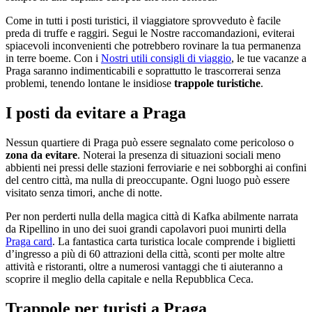
Come in tutti i posti turistici, il viaggiatore sprovveduto è facile
preda di truffe e raggiri. Segui le Nostre raccomandazioni, eviterai
spiacevoli inconvenienti che potrebbero rovinare la tua permanenza
in terre boeme. Con i
Nostri utili consigli di viaggio
, le tue vacanze a
Praga saranno indimenticabili e soprattutto le trascorrerai senza
problemi, tenendo lontane le insidiose
trappole turistiche
.
I posti da evitare a Praga
Nessun quartiere di Praga può essere segnalato come pericoloso o
zona da evitare
. Noterai la presenza di situazioni sociali meno
abbienti nei pressi delle stazioni ferroviarie e nei sobborghi ai confini
del centro città, ma nulla di preoccupante. Ogni luogo può essere
visitato senza timori, anche di notte.
Per non perderti nulla della magica città di Kafka abilmente narrata
da Ripellino in uno dei suoi grandi capolavori puoi munirti della
Praga card
. La fantastica carta turistica locale comprende i biglietti
d’ingresso a più di 60 attrazioni della città, sconti per molte altre
attività e ristoranti, oltre a numerosi vantaggi che ti aiuteranno a
scoprire il meglio della capitale e nella Repubblica Ceca.
Trappole per turisti a Praga