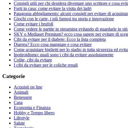
Consigli utili per chi desidera diventare uno scrittore e cosa evit
Furti in casa: come evitare la visita dei ladri
Patagonia abbigliamento: alcuni consigli per evitare di acquistare
Giochi con le carte, i più famosi tra storia e innovazione
Come evitare i brufoli
Come vedere le partite in streaming evitando di guardarle in siti 
SKY o Mediaset Premium? ecco cosa sapere per evitare di scegl
Cibi da evitare per il diabete: Ecco la lista completa
Diarrea? Ecco cosa mangiare e cosa evitare
Come acquistare biglietti per lo stadio in tutta sicurezza ed evita
Ipotiroidismo: quali sono i cibi da evitare assolutamente
Colite, cibi da evitare
I cibi da evitare per le coliche renali
Categorie
Acquisti on line
Animali
Benessere
Casa
Economia e Finanza
Hobby e Tempo libero
Lifestyle
Salute