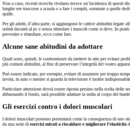
Non a caso, recenti ricerche rivelano invece un’incidenza di questi dis
lunghe ore trascorse a scuola o a fare i compiti, sommate a quelle ded
spalle.
Per gli adulti, d’altra parte, si aggiungono le cattive abitudini legate 
seduti davanti al pc e senza stimolare i muscoli come si deve. In pratic
prevenire e rimediare, ecco come fare.
Alcune sane abitudini da adottare
Quali sono, quindi, le contromisure da mettere in atto per evitare prob
più comuni abitudini, al fine di preservare l’integrità del vostro appar
Può essere indicato, per esempio, evitare di assumere per troppo tempo
tavola, in auto o mentre si guarda la televisione è inoltre indispensab
Particolare attenzione dovrà essere riposta persino nella scelta delle se
abbassando il fondo, sarà possibile adattare la sedia al corpo del bamb
Gli esercizi contro i dolori muscolari
I dolori muscolari possono presentarsi come la conseguenza di uno stira
da una serie di
esercizi mirati a riscaldare e migliorare l’elasticità
d