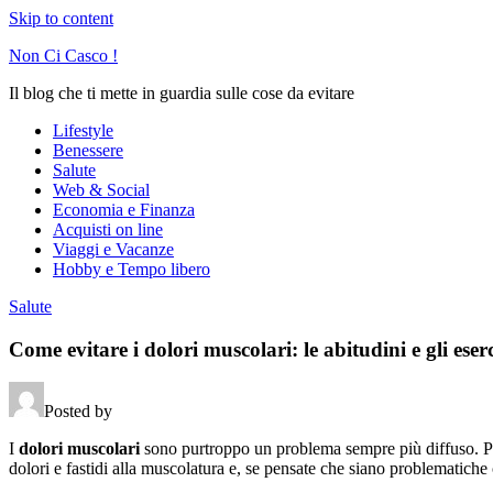
Skip to content
Non Ci Casco !
Il blog che ti mette in guardia sulle cose da evitare
Lifestyle
Benessere
Salute
Web & Social
Economia e Finanza
Acquisti on line
Viaggi e Vacanze
Hobby e Tempo libero
Salute
Come evitare i dolori muscolari: le abitudini e gli eserc
Posted by
I
dolori muscolari
sono purtroppo un problema sempre più diffuso. Post
dolori e fastidi alla muscolatura e, se pensate che siano problematiche