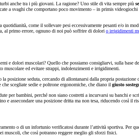
turbi anche tra i più giovani. La ragione? Uno stile di vita sempre più
s
icate a svaghi che comportano poco movimento – in primis videogiochi e n
alla quotidianità, come il sollevare pesi eccessivamente pesanti e/o in mod
a, al primo errore, ognuno di noi può soffrire di dolori
o irrigidimenti m
lemi e dolori muscolari? Quello che possiamo consigliarvi, sulla base deg
ato muscolare ed evitare strappi, indolenzimenti e irrigidimenti.
 la posizione seduta, cercando di allontanarsi dalla propria postazione 
ile che scegliate sedie e poltrone ergonomiche, che diano il
giusto sosteg
dute per bambini, perché non siano costretti a incurvarsi su banchi e scri
ino e assecondare una posizione dritta ma non tesa, riducendo così il ri
mento o di un infortunio verificatosi durante l’attività sportiva. Per qu
ei muscoli, che così potranno reggere meglio gli sforzi fisici.