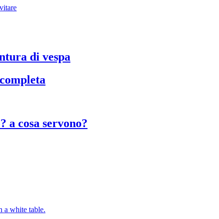
vitare
untura di vespa
a completa
o? a cosa servono?