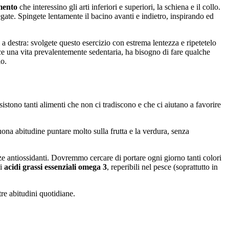
amento
che interessino gli arti inferiori e superiori, la schiena e il collo.
gate. Spingete lentamente il bacino avanti e indietro, inspirando ed
e a destra: svolgete questo esercizio con estrema lentezza e ripetetelo
ce una vita prevalentemente sedentaria, ha bisogno di fare qualche
io.
stono tanti alimenti che non ci tradiscono e che ci aiutano a favorire
ona abitudine puntare molto sulla frutta e la verdura, senza
nze antiossidanti. Dovremmo cercare di portare ogni giorno tanti colori
li
acidi grassi essenziali omega 3
, reperibili nel pesce (soprattutto in
re abitudini quotidiane.