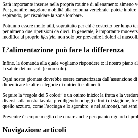
Sarà importante inserire nella propria routine di allenamento almeno ve
Per garantire maggiore mobilità alla colonna vertebrale, potete inoltre
espirando, per riscaldare la zona lombare.
Potranno essere molto utili, soprattutto per chi è costretto per lungo te
per almeno due ripetizioni da dieci. In generale, è importante muovers
modifica al proprio
lifestyle
, non solo per prevenire i dolori ai muscol
L’alimentazione può fare la differenza
Infine, la domanda alla quale vogliamo rispondere è: il nostro piano al
la salute dei muscoli (e non solo).
Ogni nostra giornata dovrebbe essere caratterizzata dall’assunzione d
dimenticare le altre categorie di nutrienti e alimenti.
Seguire la “regola dei 5 colori” è un ottimo inizio: la frutta e la ver
diversi sulla nostra tavola, prediligendo ortaggi e frutti di stagione, f
quello azzurro, come l’acciuga e lo sgombro, e nel salmone), nei semi di
Prevenire è sempre meglio che curare anche per quanto riguarda i pro
Navigazione articoli