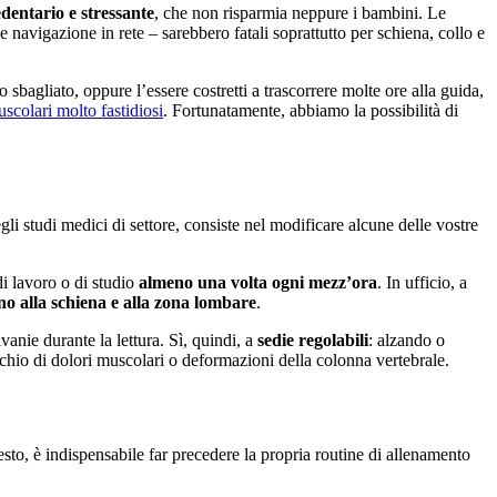
edentario e stressante
, che non risparmia neppure i bambini. Le
avigazione in rete – sarebbero fatali soprattutto per schiena, collo e
o sbagliato, oppure l’essere costretti a trascorrere molte ore alla guida,
uscolari molto fastidiosi
. Fortunatamente, abbiamo la possibilità di
li studi medici di settore, consiste nel modificare alcune delle vostre
di lavoro o di studio
almeno una volta ogni mezz’ora
. In ufficio, a
no alla schiena e alla zona lombare
.
vanie durante la lettura. Sì, quindi, a
sedie regolabili
: alzando o
schio di dolori muscolari o deformazioni della colonna vertebrale.
esto, è indispensabile far precedere la propria routine di allenamento