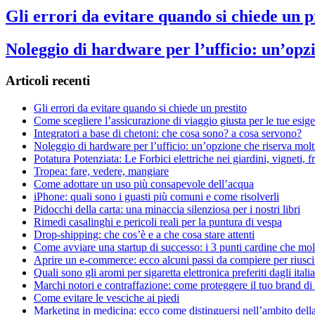
Gli errori da evitare quando si chiede un p
Noleggio di hardware per l’ufficio: un’opz
Articoli recenti
Gli errori da evitare quando si chiede un prestito
Come scegliere l’assicurazione di viaggio giusta per le tue esige
Integratori a base di chetoni: che cosa sono? a cosa servono?
Noleggio di hardware per l’ufficio: un’opzione che riserva molt
Potatura Potenziata: Le Forbici elettriche nei giardini, vigneti, fr
Tropea: fare, vedere, mangiare
Come adottare un uso più consapevole dell’acqua
iPhone: quali sono i guasti più comuni e come risolverli
Pidocchi della carta: una minaccia silenziosa per i nostri libri
Rimedi casalinghi e pericoli reali per la puntura di vespa
Drop-shipping: che cos’è e a che cosa stare attenti
Come avviare una startup di successo: i 3 punti cardine che mol
Aprire un e-commerce: ecco alcuni passi da compiere per riuscire
Quali sono gli aromi per sigaretta elettronica preferiti dagli itali
Marchi notori e contraffazione: come proteggere il tuo brand di
Come evitare le vesciche ai piedi
Marketing in medicina: ecco come distinguersi nell’ambito della 