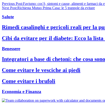
Previous Post:
Favismo: cos’è, sintomi e cause, alimenti e farmaci da e
Next Post:
Richiesta Mutuo Prima Casa: le 5 trappole da evitare
Salute
Rimedi casalinghi e pericoli reali per la p
Cibi da evitare per il diabete: Ecco la list
Benessere
Integratori a base di chetoni: che cosa son
Come evitare le vesciche ai piedi
Come evitare i brufoli
Economia e Finanza