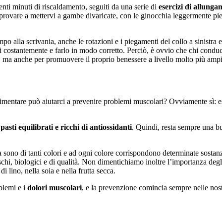
nti minuti di riscaldamento, seguiti da una serie di
esercizi di allung
 provare a mettervi a gambe divaricate, con le ginocchia leggermente pie
mpo alla scrivania, anche le rotazioni e i piegamenti del collo a sinistra 
i costantemente e farlo in modo corretto. Perciò, è ovvio che chi condu
i, ma anche per promuovere il proprio benessere a livello molto più amp
imentare può aiutarci a prevenire problemi muscolari? Ovviamente sì: esi
i
pasti equilibrati e ricchi di antiossidanti
. Quindi, resta sempre una bu
dura sono di tanti colori e ad ogni colore corrispondono determinate sosta
reschi, biologici e di qualità. Non dimentichiamo inoltre l’importanza deg
 lino, nella soia e nella frutta secca.
blemi e i
dolori muscolari
, e la prevenzione comincia sempre nelle nost