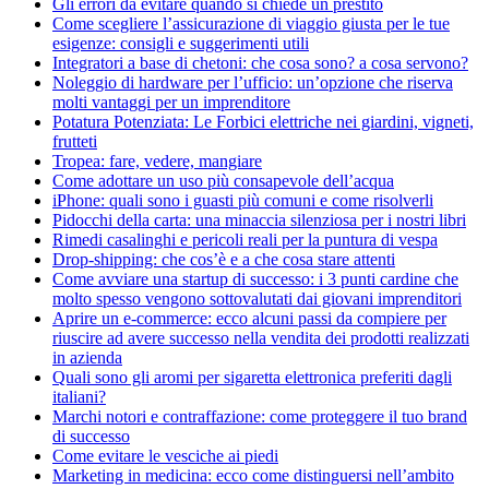
Gli errori da evitare quando si chiede un prestito
Come scegliere l’assicurazione di viaggio giusta per le tue
esigenze: consigli e suggerimenti utili
Integratori a base di chetoni: che cosa sono? a cosa servono?
Noleggio di hardware per l’ufficio: un’opzione che riserva
molti vantaggi per un imprenditore
Potatura Potenziata: Le Forbici elettriche nei giardini, vigneti,
frutteti
Tropea: fare, vedere, mangiare
Come adottare un uso più consapevole dell’acqua
iPhone: quali sono i guasti più comuni e come risolverli
Pidocchi della carta: una minaccia silenziosa per i nostri libri
Rimedi casalinghi e pericoli reali per la puntura di vespa
Drop-shipping: che cos’è e a che cosa stare attenti
Come avviare una startup di successo: i 3 punti cardine che
molto spesso vengono sottovalutati dai giovani imprenditori
Aprire un e-commerce: ecco alcuni passi da compiere per
riuscire ad avere successo nella vendita dei prodotti realizzati
in azienda
Quali sono gli aromi per sigaretta elettronica preferiti dagli
italiani?
Marchi notori e contraffazione: come proteggere il tuo brand
di successo
Come evitare le vesciche ai piedi
Marketing in medicina: ecco come distinguersi nell’ambito