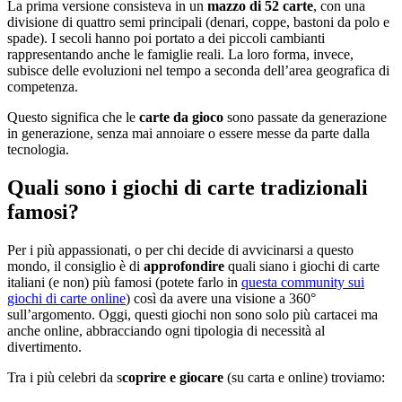
La prima versione consisteva in un
mazzo di 52 carte
, con una
divisione di quattro semi principali (denari, coppe, bastoni da polo e
spade). I secoli hanno poi portato a dei piccoli cambianti
rappresentando anche le famiglie reali. La loro forma, invece,
subisce delle evoluzioni nel tempo a seconda dell’area geografica di
competenza.
Questo significa che le
carte da gioco
sono passate da generazione
in generazione, senza mai annoiare o essere messe da parte dalla
tecnologia.
Quali sono i giochi di carte tradizionali
famosi?
Per i più appassionati, o per chi decide di avvicinarsi a questo
mondo, il consiglio è di
approfondire
quali siano i giochi di carte
italiani (e non) più famosi (potete farlo in
questa community sui
giochi di carte online
)
così da avere una visione a 360°
sull’argomento. Oggi, questi giochi non sono solo più cartacei ma
anche online, abbracciando ogni tipologia di necessità al
divertimento.
Tra i più celebri da s
coprire e giocare
(su carta e online) troviamo: