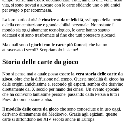
vita, si sono trovati a giocare con le carte sfidando uno o più amici
per svago o per scommessa.
La loro particolarità è
riuscire a dare felicità
, sviluppo della mente
e della concentrazione e grande abilità personale. Nonostante il
mondo sia oggi altamente tecnologico, le carte hanno saputo
adattarsi e si sono trasformate al fine che tutti potessero giocarci.
Ma quali sono i
giochi con le carte più famosi
, che hanno
attraversato i secoli? Scopriamolo insieme!
Storia delle carte da gioco
Non si pensa mai a quale possa essere
la vera storia delle carte da
gioco
, oltre che la diffusione nel tempo. Questa modalità di gioco ha
delle origini antichissime e, secondo gli esperti, sembra che derivino
direttamente dal X secolo per mano dei cinesi. Un evento epocale
che ha coinvolto tantissime persone, passando dalla Persia a tutti i
Paesi di dominazione araba.
Il
modello delle carte da gioco
che sono conosciute e in uso oggi,
derivano direttamente dal Medioevo. Grazie agli egiziani, queste
carte si diffondono nel XIV secolo anche in Europa.