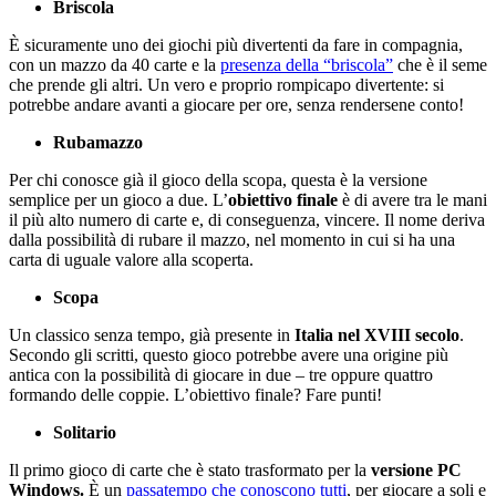
Briscola
È sicuramente uno dei giochi più divertenti da fare in compagnia,
con un mazzo da 40 carte e la
presenza della “briscola”
che è il seme
che prende gli altri. Un vero e proprio rompicapo divertente: si
potrebbe andare avanti a giocare per ore, senza rendersene conto!
Rubamazzo
Per chi conosce già il gioco della scopa, questa è la versione
semplice per un gioco a due. L’
obiettivo finale
è di avere tra le mani
il più alto numero di carte e, di conseguenza, vincere. Il nome deriva
dalla possibilità di rubare il mazzo, nel momento in cui si ha una
carta di uguale valore alla scoperta.
Scopa
Un classico senza tempo, già presente in
Italia nel XVIII secolo
.
Secondo gli scritti, questo gioco potrebbe avere una origine più
antica con la possibilità di giocare in due – tre oppure quattro
formando delle coppie. L’obiettivo finale? Fare punti!
Solitario
Il primo gioco di carte che è stato trasformato per la
versione PC
Windows.
È un
passatempo che conoscono tutti
, per giocare a soli e