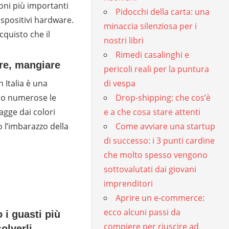
ioni più importanti
Pidocchi della carta: una
ispositivi hardware.
minaccia silenziosa per i
acquisto che il
nostri libri
Rimedi casalinghi e
ere, mangiare
pericoli reali per la puntura
di vespa
n Italia è una
Drop-shipping: che cos’è
no numerose le
e a che cosa stare attenti
agge dai colori
Come avviare una startup
lo l’imbarazzo della
di successo: i 3 punti cardine
che molto spesso vengono
sottovalutati dai giovani
imprenditori
Aprire un e-commerce:
ecco alcuni passi da
 i guasti più
compiere per riuscire ad
olverli