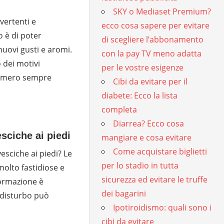
SKY o Mediaset Premium?
vertenti e
ecco cosa sapere per evitare
o è di poter
di scegliere l’abbonamento
uovi gusti e aromi.
con la pay TV meno adatta
o dei motivi
per le vostre esigenze
numero sempre
Cibi da evitare per il
diabete: Ecco la lista
completa
Diarrea? Ecco cosa
sciche ai piedi
mangiare e cosa evitare
Come acquistare biglietti
vesciche ai piedi? Le
per lo stadio in tutta
molto fastidiose e
sicurezza ed evitare le truffe
formazione è
dei bagarini
disturbo può
Ipotiroidismo: quali sono i
cibi da evitare