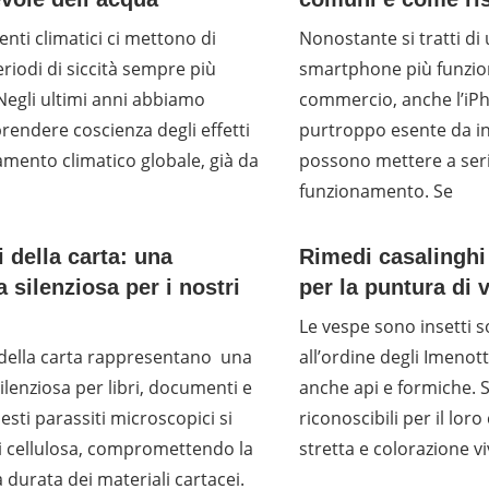
nti climatici ci mettono di
Nonostante si tratti di
eriodi di siccità sempre più
smartphone più funzion
Negli ultimi anni abbiamo
commercio, anche l’iP
prendere coscienza degli effetti
purtroppo esente da i
mento climatico globale, già da
possono mettere a serio
funzionamento. Se
 della carta: una
Rimedi casalinghi 
 silenziosa per i nostri
per la puntura di 
Le vespe sono insetti s
 della carta rappresentano una
all’ordine degli Imenot
ilenziosa per libri, documenti e
anche api e formiche.
esti parassiti microscopici si
riconoscibili per il loro
i cellulosa, compromettendo la
stretta e colorazione vi
a durata dei materiali cartacei.