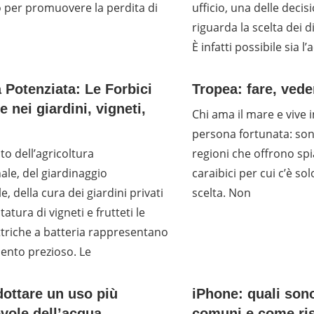
 per promuovere la perdita di
ufficio, una delle decis
riguarda la scelta dei d
È infatti possibile sia l’
 Potenziata: Le Forbici
Tropea: fare, ved
e nei giardini, vigneti,
Chi ama il mare e vive i
persona fortunata: so
to dell’agricoltura
regioni che offrono spi
ale, del giardinaggio
caraibici per cui c’è so
e, della cura dei giardini privati
scelta. Non
tatura di vigneti e frutteti le
ettriche a batteria rappresentano
ento prezioso. Le
ottare un uso più
iPhone: quali sono
vole dell’acqua
comuni e come ris