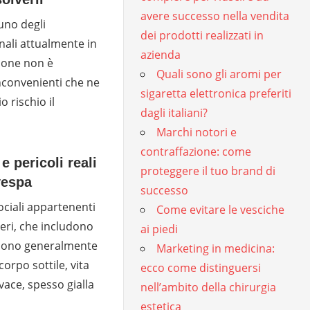
avere successo nella vendita
 uno degli
dei prodotti realizzati in
ali attualmente in
azienda
hone non è
Quali sono gli aromi per
nconvenienti che ne
sigaretta elettronica preferiti
 rischio il
dagli italiani?
Marchi notori e
contraffazione: come
e pericoli reali
proteggere il tuo brand di
vespa
successo
ociali appartenenti
Come evitare le vesciche
teri, che includono
ai piedi
 Sono generalmente
Marketing in medicina:
 corpo sottile, vita
ecco come distinguersi
vace, spesso gialla
nell’ambito della chirurgia
estetica