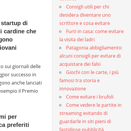
Consigli utili per chi
desidera diventare uno
scrittore e cosa evitare
startup di
Furti in casa: come evitare
i cardine che
la visita dei ladri
gono
Patagonia abbigliamento:
giovani
alcuni consigli per evitare di
acquistare dei falsi
o sui giornali delle
Giochi con le carte, i più
gior successo in
famosi tra storia e
ngono anche lanciati
innovazione
esempio il Premio
Come evitare i brufoli
Come vedere le partite in
streaming evitando di
mi per
guardarle in siti pieni di
ca preferiti
fastidiose pubblicità