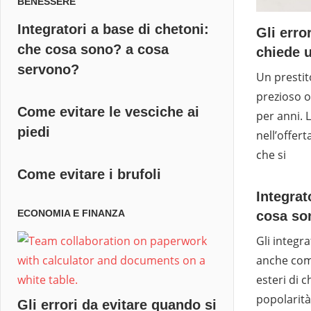
BENESSERE
Integratori a base di chetoni:
Gli erro
che cosa sono? a cosa
chiede u
servono?
Un prestit
prezioso o
Come evitare le vesciche ai
per anni. 
piedi
nell’offert
che si
Come evitare i brufoli
Integrat
ECONOMIA E FINANZA
cosa so
Gli integra
anche come
esteri di
popolarità
Gli errori da evitare quando si