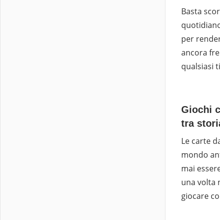
Basta scor
quotidiano
per render
ancora fre
qualsiasi 
Giochi c
tra stor
Le carte 
mondo ant
mai esser
una volta n
giocare co