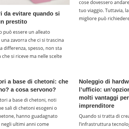
cose dovessero andare
tuo viaggio. Tuttavia, la
ri da evitare quando si
migliore può richieder
n prestito
o può essere un alleato
 una zavorra che ci si trascina
La differenza, spesso, non sta
a che si riceve ma nelle scelte
ori a base di chetoni: che
Noleggio di hardw
no? a cosa servono?
l’ufficio: un’opzi
molti vantaggi pe
tori a base di chetoni, noti
imprenditore
 sali di chetoni esogeni o
 chetone, hanno guadagnato
Quando si tratta di cr
 negli ultimi anni come
l’infrastruttura tecnol