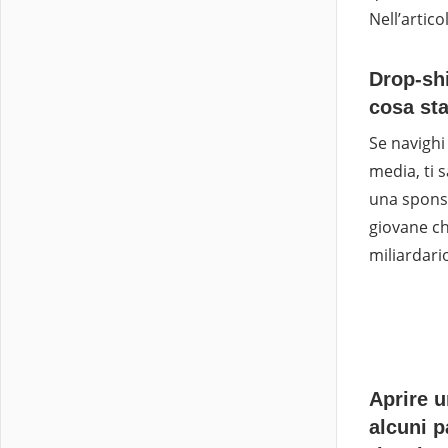
Nell’artico
Drop-shi
cosa sta
Se navighi
media, ti s
una sponso
giovane ch
miliardario
Aprire 
alcuni p