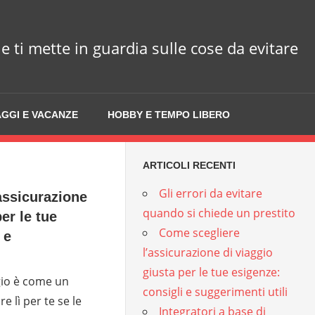
he ti mette in guardia sulle cose da evitare
AGGI E VACANZE
HOBBY E TEMPO LIBERO
ARTICOLI RECENTI
Gli errori da evitare
assicurazione
quando si chiede un prestito
er le tue
Come scegliere
 e
l’assicurazione di viaggio
giusta per le tue esigenze:
gio è come un
consigli e suggerimenti utili
e lì per te se le
Integratori a base di