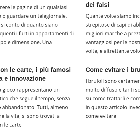
dei falsi
rere le pagine di un qualsiasi
 o guardare un telegiornale,
Quante volte siamo inca
si conto di quanto siano
strepitose di capi di a
quenti i furti in appartamenti di
migliori marche a prezz
tipo e dimensione. Una
vantaggiosi per le nost
volte, e altrettante volt
on le carte, i più famosi
Come evitare i bru
ia e innovazione
I brufoli sono certam
da gioco rappresentano un
molto diffuso e tanti son
ico che segue il tempo, senza
su come trattarli e com
e abbandonato. Tutti, almeno
in questo articolo invec
ella vita, si sono trovati a
come evitare
n le carte