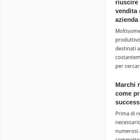
riuscire
vendita 
azienda
Moltissim
produttivo,
destinati 
costantem
per cercar
Marchi n
come pro
success
Prima di r
necessari
numerosi a
commetter