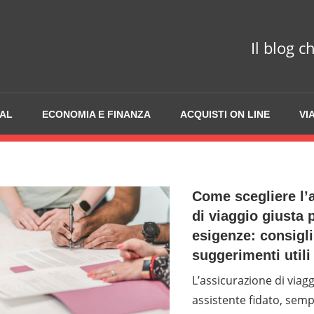
Il blog c
IAL
ECONOMIA E FINANZA
ACQUISTI ON LINE
VI
Come scegliere l’
di viaggio giusta p
esigenze: consigli
suggerimenti utili
L’assicurazione di viag
assistente fidato, sempr