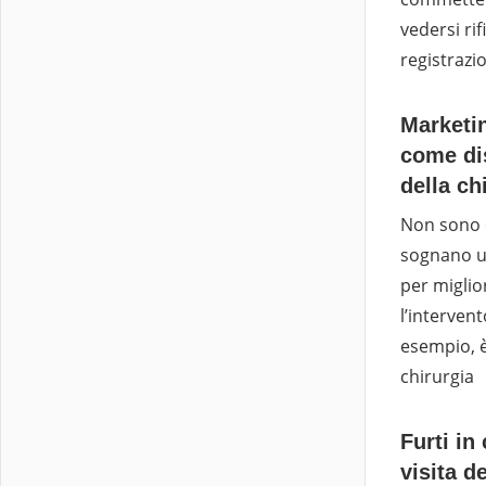
vedersi ri
registrazi
Marketi
come dis
della ch
Non sono 
sognano un
per miglio
l’interven
esempio, è
chirurgia
Furti in
visita de