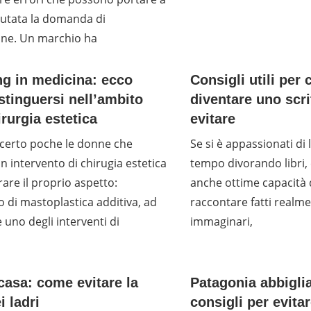
fiutata la domanda di
one. Un marchio ha
ng in medicina: ecco
Consigli utili per 
tinguersi nell’ambito
diventare uno scri
irurgia estetica
evitare
certo poche le donne che
Se si è appassionati di l
 intervento di chirugia estetica
tempo divorando libri,
rare il proprio aspetto:
anche ottime capacità d
to di mastoplastica additiva, ad
raccontare fatti realm
 uno degli interventi di
immaginari,
 casa: come evitare la
Patagonia abbigli
i ladri
consigli per evita