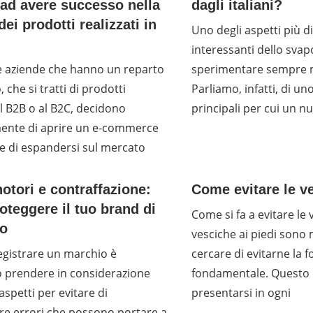
 ad avere successo nella
dagli italiani?
dei prodotti realizzati in
Uno degli aspetti più di
interessanti dello svap
e aziende che hanno un reparto
sperimentare sempre n
 che si tratti di prodotti
Parliamo, infatti, di un
al B2B o al B2C, decidono
principali per cui un 
ente di aprire un e-commerce
e di espandersi sul mercato
otori e contraffazione:
Come evitare le ve
teggere il tuo brand di
Come si fa a evitare le 
o
vesciche ai piedi sono 
egistrare un marchio è
cercare di evitarne la 
o prendere in considerazione
fondamentale. Questo 
spetti per evitare di
presentarsi in ogni
e errori che possono portare a