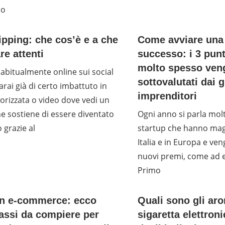
lo
pping: che cos’è e a che
Come avviare una 
re attenti
successo: i 3 punt
molto spesso ven
 abitualmente online sui social
sottovalutati dai 
arai già di certo imbattuto in
imprenditori
rizzata o video dove vedi un
e sostiene di essere diventato
Ogni anno si parla molt
 grazie al
startup che hanno mag
Italia e in Europa e ve
nuovi premi, come ad 
Primo
un e-commerce: ecco
Quali sono gli aro
assi da compiere per
sigaretta elettroni