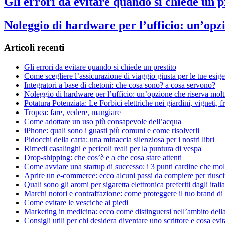
Gli errori da evitare quando si chiede un p
Noleggio di hardware per l’ufficio: un’opz
Articoli recenti
Gli errori da evitare quando si chiede un prestito
Come scegliere l’assicurazione di viaggio giusta per le tue esige
Integratori a base di chetoni: che cosa sono? a cosa servono?
Noleggio di hardware per l’ufficio: un’opzione che riserva molt
Potatura Potenziata: Le Forbici elettriche nei giardini, vigneti, fr
Tropea: fare, vedere, mangiare
Come adottare un uso più consapevole dell’acqua
iPhone: quali sono i guasti più comuni e come risolverli
Pidocchi della carta: una minaccia silenziosa per i nostri libri
Rimedi casalinghi e pericoli reali per la puntura di vespa
Drop-shipping: che cos’è e a che cosa stare attenti
Come avviare una startup di successo: i 3 punti cardine che mol
Aprire un e-commerce: ecco alcuni passi da compiere per riuscire
Quali sono gli aromi per sigaretta elettronica preferiti dagli itali
Marchi notori e contraffazione: come proteggere il tuo brand di
Come evitare le vesciche ai piedi
Marketing in medicina: ecco come distinguersi nell’ambito della 
Consigli utili per chi desidera diventare uno scrittore e cosa evit