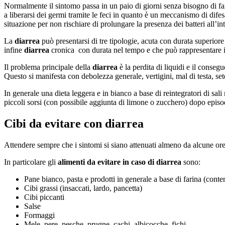
Normalmente il sintomo passa in un paio di giorni senza bisogno di fa
a liberarsi dei germi tramite le feci in quanto è un meccanismo di dife
situazione per non rischiare di prolungare la presenza dei batteri all’in
La
diarrea
può presentarsi di tre tipologie, acuta con durata superiore
infine
diarrea
cronica con durata nel tempo e che può rappresentare i
Il problema principale della
diarrea
è la perdita di liquidi e il conseg
Questo si manifesta con debolezza generale, vertigini, mal di testa, set
In generale una dieta leggera e in bianco a base di reintegratori di sa
piccoli sorsi (con possibile aggiunta di limone o zucchero) dopo episo
Cibi da evitare con diarrea
Attendere sempre che i sintomi si siano attenuati almeno da alcune ore 
In particolare gli
alimenti da evitare in caso di diarrea
sono:
Pane bianco, pasta e prodotti in generale a base di farina (conte
Cibi grassi (insaccati, lardo, pancetta)
Cibi piccanti
Salse
Formaggi
Mele, pere, pesche, prugne, cachi, albicocche, fichi.