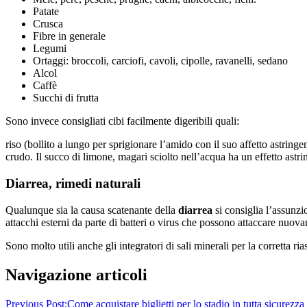
Patate
Crusca
Fibre in generale
Legumi
Ortaggi: broccoli, carciofi, cavoli, cipolle, ravanelli, sedano
Alcol
Caffè
Succhi di frutta
Sono invece consigliati cibi facilmente digeribili quali:
riso (bollito a lungo per sprigionare l’amido con il suo affetto astring
crudo. Il succo di limone, magari sciolto nell’acqua ha un effetto astri
Diarrea, rimedi naturali
Qualunque sia la causa scatenante della
diarrea
si consiglia l’assunzio
attacchi esterni da parte di batteri o virus che possono attaccare nuovam
Sono molto utili anche gli integratori di sali minerali per la corretta r
Navigazione articoli
Previous Post:
Come acquistare biglietti per lo stadio in tutta sicurezza 