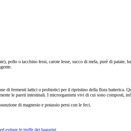
ente), pollo o tacchino lessi, carote lesse, succo di mela, purè di patate,
ngente.
ne di fermenti lattici o probiotici per il ripristino della flora batterica
ente le pareti intestinali. I microrganismi vivi di cui sono composti, inf
iassunzione di magnesio e potassio persi con le feci.
ed evitare le truffe dei bagarini