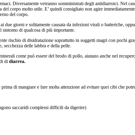
rmaci. Diversamente verranno somministrati degli antidiarroici. Nel cas
sa del corpo molto utile. E’ quindi consigliato non agire immediatamente
terno del corpo.
 ai due giorni e solitamente causata da infezioni virali o batteriche, opp
l sintomo di qualcosa di più importante.
uente rischio di disidratazione soprattutto in soggetti magri con pochi g
e, secchezza delle labbra e della pelle.
li minerali come può essere del brodo di pollo, aiutano anche nel recuper
di di
diarrea.
prima di mangiare e fare molta attenzione ad evitare quei cibi che potreb
ngono saccaridi complessi difficili da digerire)