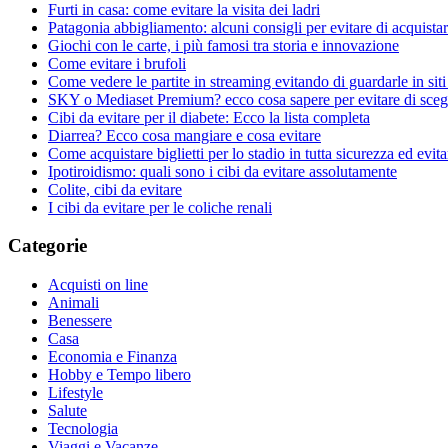
Furti in casa: come evitare la visita dei ladri
Patagonia abbigliamento: alcuni consigli per evitare di acquistare
Giochi con le carte, i più famosi tra storia e innovazione
Come evitare i brufoli
Come vedere le partite in streaming evitando di guardarle in siti 
SKY o Mediaset Premium? ecco cosa sapere per evitare di scegl
Cibi da evitare per il diabete: Ecco la lista completa
Diarrea? Ecco cosa mangiare e cosa evitare
Come acquistare biglietti per lo stadio in tutta sicurezza ed evita
Ipotiroidismo: quali sono i cibi da evitare assolutamente
Colite, cibi da evitare
I cibi da evitare per le coliche renali
Categorie
Acquisti on line
Animali
Benessere
Casa
Economia e Finanza
Hobby e Tempo libero
Lifestyle
Salute
Tecnologia
Viaggi e Vacanze