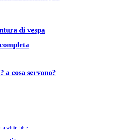
untura di vespa
a completa
o? a cosa servono?