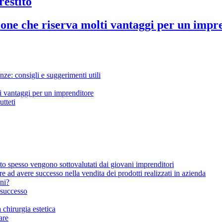
restito
ione che riserva molti vantaggi per un impr
nze: consigli e suggerimenti utili
i vantaggi per un imprenditore
utteti
to spesso vengono sottovalutati dai giovani imprenditori
 ad avere successo nella vendita dei prodotti realizzati in azienda
ani?
 successo
chirurgia estetica
are